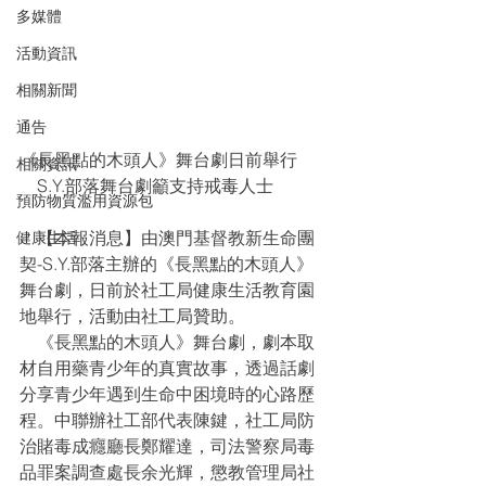
多媒體
活動資訊
相關新聞
通告
《長黑點的木頭人》舞台劇日前舉行
相關資訊
    S.Y.部落舞台劇籲支持戒毒人士
預防物質濫用資源包
    【本報消息】由澳門基督教新生命團
健康生活
契-S.Y.部落主辦的《長黑點的木頭人》
舞台劇，日前於社工局健康生活教育園
地舉行，活動由社工局贊助。
    《長黑點的木頭人》舞台劇，劇本取
材自用藥青少年的真實故事，透過話劇
分享青少年遇到生命中困境時的心路歷
程。中聯辦社工部代表陳鍵，社工局防
治賭毒成癮廳長鄭耀達，司法警察局毒
品罪案調查處長余光輝，懲教管理局社