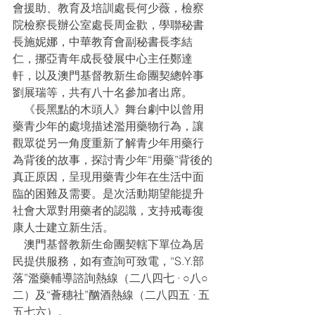
會援助、教育及培訓處長何少薇，檢察
院檢察長辦公室處長周金歡，學聯秘書
長施妮娜，中華教育會副秘書長李結
仁，挪亞青年成長發展中心主任鄭達
軒，以及澳門基督教新生命團契總幹事
劉展瑞等，共有八十名參加者出席。
    《長黑點的木頭人》舞台劇中以曾用
藥青少年的處境描述濫用藥物行為，讓
觀眾從另一角度重新了解青少年用藥行
為背後的故事，探討青少年“用藥”背後的
真正原因，呈現用藥青少年在生活中面
臨的困難及需要。是次活動期望能提升
社會大眾對用藥者的認識，支持戒毒復
康人士建立新生活。
    澳門基督教新生命團契轄下單位為居
民提供服務，如有查詢可致電，“S.Y.部
落”濫藥輔導諮詢熱線（二八四七 · ○八○
二）及“薈穗社”酗酒熱線（二八四五 · 五
五七六）。