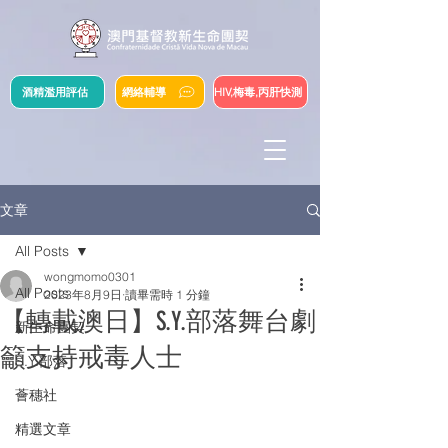
酒精濫用評估
網絡輔導
HIV,梅毒,丙肝快測
文章
All Posts
wongmomo0301
All Posts
2023年8月9日
讀畢需時 1 分鐘
【轉載澳日】S.Y.部落舞台劇
新生命團契
籲支持戒毒人士
S.Y.部落
薈穗社
精選文章