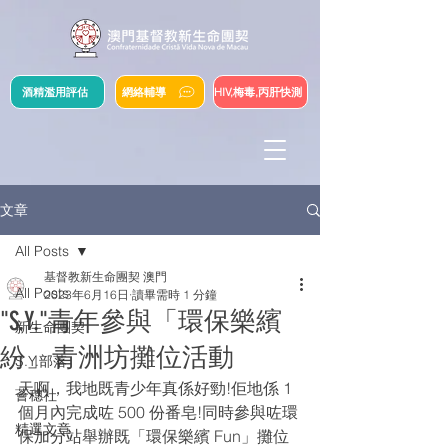
酒精濫用評估
網絡輔導
HIV,梅毒,丙肝快測
文章
All Posts
基督教新生命團契 澳門
All Posts
2023年6月16日
讀畢需時 1 分鐘
"S.Y."青年參與「環保樂繽
新生命團契
紛」青洲坊攤位活動
S.Y.部落
天啊，我地既青少年真係好勁!佢地係 1 
薈穗社
個月內完成咗 500 份番皂!同時參與咗環
精選文章
保加分站舉辦既「環保樂繽 Fun」攤位