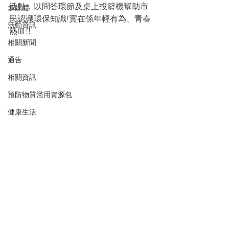
活動，以問答環節及桌上投籃機幫助市
多媒體
民認識環保知識!實在係年輕有為、青春
活動資訊
熱血!! 
相關新聞
通告
相關資訊
預防物質濫用資源包
健康生活