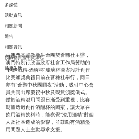
多媒體
活動資訊
相關新聞
通告
相關資訊
由澳門基督教新生命團契薈穗社主辦，
預防物質濫用資源包
澳門特別行政區政府社會工作局贊助的
健康生活
“拒絕酒精-酒醒杯”玻璃杯圖案設計創作
比賽頒獎典禮日前在薈穗社舉行，同日
亦有“薈聚中秋團圓夜”活動，吸引中心會
員共同出席慶祝中秋及觀賞頒獎儀式。
鑑於酒精濫用問題日漸受到重視，比賽
期望透過創作酒醒杯的圖案，讓大眾在
飲用酒精飲料時，能察覺“濫用酒精”對個
人及社區造成的影響，並鼓勵有酒精濫
用問題人士主動尋求支援。