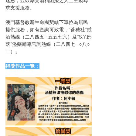
迷思，並鼓勵受酒精困擾之人士主動尋
求支援服務。
澳門基督教新生命團契轄下單位為居民
提供服務，如有查詢可致電，“薈穗社”戒
酒熱線（二八四五 · 五五七六）及“S.Y.部
落”濫藥輔導諮詢熱線（二八四七 · ○八○
二）。
得獎作品一覽：