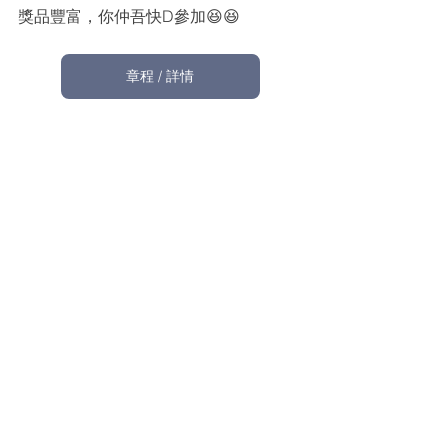
獎品豐富，你仲吾快D參加😆😆
章程 / 詳情