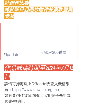
計創作比賽
將於即日起開放徵件並嬴取豐富
獎品
#MOP300禮卷
#Ipadair
作品截稿時間至2024年7月15
日
詳情可掃海報上QRcode或登入機構網
頁：
https://www.newlife.org.mo
如有查詢請致電2845 5576 與張先生或
鄭先生聯絡。