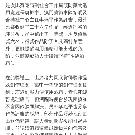
是次比賽邀請到社會工作局預防藥物濫
用處處長唐振宇、澳門藝術家陳紹明及
薈穗社中心主任李燕平作為評審，最終
比賽收到了二十六份作品。經過評審的
評分後，從中選出了一等獎一名及優異
獎六名，得獎作品除了各具獨特創意
外，更能提醒濫用酒精可能出現的危
險，並鼓勵戒酒人士繼續堅持“拒絕酒
精”。
在頒獎禮上，出席者共同欣賞得獎作品
及創作理念，當中一等獎的創作理念提
到，若遇到壓力便使用酒精，看似能短
暫處理痛苦，但酒醒時便會發現困擾並
不會因飲酒而解決。另外李燕平也分享
作為評審的感想，部分作品巧妙地刻劃
出飲酒問題，讓人看到圖案後能引起共
鳴，並認清酒精這種成癮物質的危害及