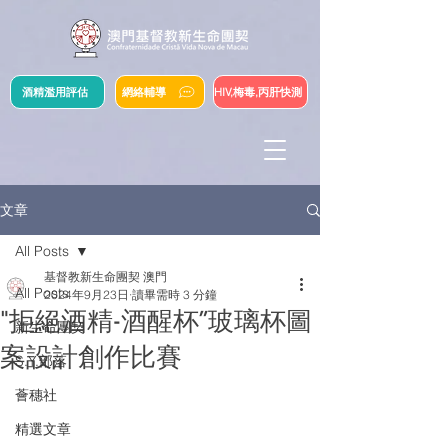
酒精濫用評估
網絡輔導
HIV,梅毒,丙肝快測
文章
All Posts
基督教新生命團契 澳門
All Posts
2024年9月23日
讀畢需時 3 分鐘
"拒絕酒精-酒醒杯”玻璃杯圖
新生命團契
案設計創作比賽
S.Y.部落
薈穗社
精選文章