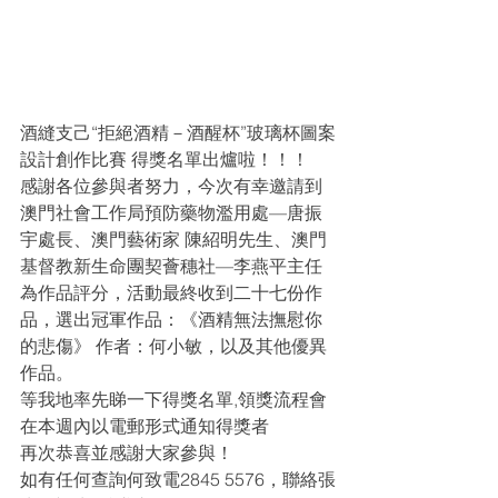
酒縫支己“拒絕酒精－酒醒杯”玻璃杯圖案
設計創作比賽 得獎名單出爐啦！！！
感謝各位參與者努力，今次有幸邀請到
澳門社會工作局預防藥物濫用處—唐振
宇處長、澳門藝術家 陳紹明先生、澳門
基督教新生命團契薈穗社—李燕平主任
為作品評分，活動最終收到二十七份作
品，選出冠軍作品：《酒精無法撫慰你
的悲傷》 作者：何小敏，以及其他優異
作品。
等我地率先睇一下得獎名單,領獎流程會
在本週內以電郵形式通知得獎者
再次恭喜並感謝大家參與！
如有任何查詢何致電2845 5576，聯絡張