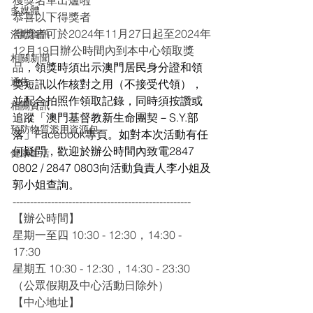
獲獎名單出爐啦
多媒體
恭喜以下得獎者
得獎者可於2024年11月27日起至2024年
活動資訊
12月19日辦公時間內到本中心領取獎
相關新聞
品
，領獎時須出示澳門居民身分證和領
通告
獎短訊以作核對之用（不接受代領），
並配合拍照作領取記錄，同時須按讚或
相關資訊
追蹤「澳門基督教新生命團契－S.Y.部
預防物質濫用資源包
落」Facebook專頁。如對本次活動有任
何疑問，歡迎於辦公時間內致電2847 
健康生活
0802 / 2847 0803向活動負責人李小姐及
郭小姐查詢。
---------------------------------------------------
【辦公時間】
星期一至四 10:30 - 12:30，14:30 - 
17:30
星期五 10:30 - 12:30，14:30 - 23:30
（公眾假期及中心活動日除外）
【中心地址】