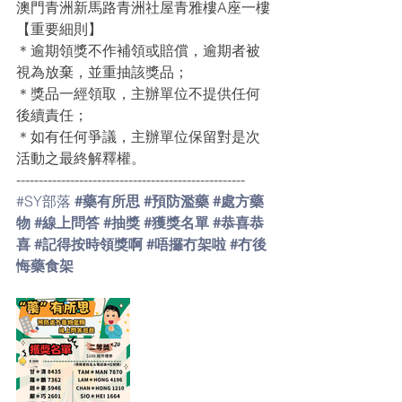
澳門青洲新馬路青洲社屋青雅樓A座一樓
【重要細則】
＊逾期領獎不作補領或賠償，逾期者被
視為放棄，並重抽該獎品；
＊獎品一經領取，主辦單位不提供任何
後續責任；
＊如有任何爭議，主辦單位保留對是次
活動之最終解釋權。
---------------------------------------------------
#SY部落
#藥有所思
#預防濫藥
#處方藥
物
#線上問答
#抽獎
#獲獎名單
#恭喜恭
喜
#記得按時領獎啊
#唔攞冇架啦
#冇後
悔藥食架