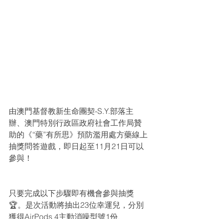
由澳門基督教新生命團契-S.Y.部落主
辦、澳門特別行政區政府社會工作局贊
助的《“藥”有所思》預防濫用處方藥線上
抽獎問答遊戲，即日起至11月21日可以
參與！
只要完成以下步驟即有機會參與抽獎
🏆。是次活動將抽出23位幸運兒，分別
獲得AirPods 4主動消噪型號1份、