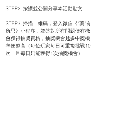
STEP2: 按讚並公開分享本活動貼文
STEP3: 掃描二維碼，登入微信《“藥”有
所思》小程序，並答對所有問題便有機
會獲得抽奬資格，抽獎機會越多中獎機
率便越高（每位玩家每日可重複挑戰10
次，且每日只能獲得1次抽獎機會）
🎁【得獎方式】
所有獎品在活動結束後抽出，得獎名單
及領獎方式將於2024年11月27日或之前
在此Facebook專頁及網頁公佈
🔎【活動查詢】