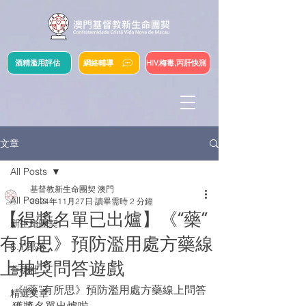
酒精濫用評估
網絡輔導
HIV,梅毒,丙肝快測
文章
All Posts
基督教新生命團契 澳門
All Posts
2024年11月27日
讀畢需時 2 分鐘
【得獎名單已出爐】《“藥”
新生命團契
有所思》預防濫用處方藥線
S.Y.部落
上抽獎問答遊戲
薈穗社
《“藥”有所思》預防濫用處方藥線上問答
精選文章