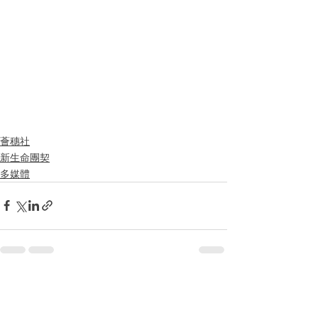
薈穗社
新生命團契
多媒體
查看全部
最新文章