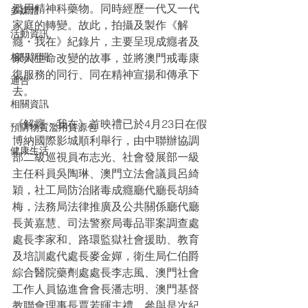
濫用精神科藥物。同時經歷一代又一代
多媒體
家庭的轉變。故此，拍攝及製作《解
活動資訊
癮・我在》紀錄片，主要呈現成癮者及
相關新聞
家人生命改變的故事，並將澳門戒毒康
復服務的同行、同在精神宣揚和傳承下
通告
去。
相關資訊
《解癮・我在》首映禮已於4月23日在假
預防物質濫用資源包
博納國際影城順利舉行，由中聯辦協調
健康生活
部二級巡視員布志光、社會發展部一級
主任科員吳陶琳、澳門立法會議員呂綺
穎，社工局防治賭毒成癮廳代廳長胡綺
梅，法務局法律推廣及公共關係廳代廳
長黃嘉慧、司法警察局毒品罪案調查處
處長李家和、路環監獄社會援助、教育
及培訓處代處長麥金嬋，衛生局仁伯爵
綜合醫院藥劑處處長李志風、澳門社會
工作人員協進會會長潘志明、澳門基督
教聯會理事長賈若暉主禮。參與是次紀