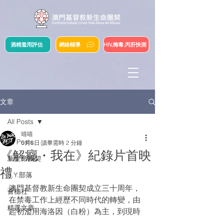
酒精濫用評估
網絡輔導
HIV,梅毒,丙肝快測
文章
All Posts
嘻嘻
All Posts
5月6日
讀畢需時 2 分鐘
《解癮・我在》紀錄片首映
新生命團契
禮
S.Y.部落
澳門基督教新生命團契成立三十周年，
薈穗社
在禁毒工作上經歷不同時代的轉變，由
精選文章
起初濫用海洛因（白粉）為主，到現時