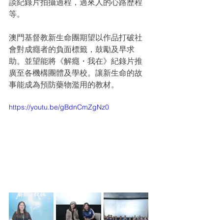
談紀錄片拍攝過程，過來人的心路歷程
等。
澳門基督教新生命團期望以作品打破社
會對成癮者的負面標籤，鼓勵及早求
助。並望能將《解癮・我在》紀錄片推
廣至各機構團體及學校。讓新生命的故
事能成為預防藥物濫用的教材。
https://youtu.be/gBdnCmZgNz0