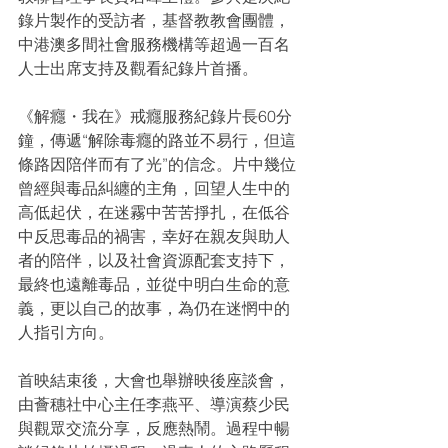
錄片製作的受訪者，基督教教會團體，
中港澳多間社會服務機構等超過一百名
人士出席支持及觀看紀錄片首播。
《解癮・我在》戒癮服務紀錄片長60分
鐘，傳遞“解除毒癮的路並不易行，但這
條路因陪伴而有了光”的信念。片中幾位
曾經與毒品糾纏的主角，回望人生中的
高低起伏，在迷霧中苦苦掙扎，在低谷
中反思毒品的禍害，幸好在親友與助人
者的陪伴，以及社會資源配套支持下，
最終也遠離毒品，並從中明白生命的意
義，更以自己的故事，為仍在迷惘中的
人指引方向。
首映結束後，大會也舉辦映後座談會，
由薈穗社中心主任李燕平、導演蔡少民
與觀眾交流分享，反應熱鬧。過程中暢