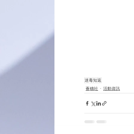
迷毒知返
薈穗社
活動資訊