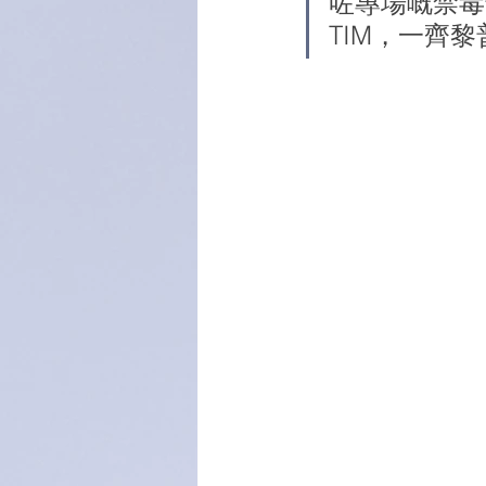
咗專場嘅禁毒
TIM，一齊