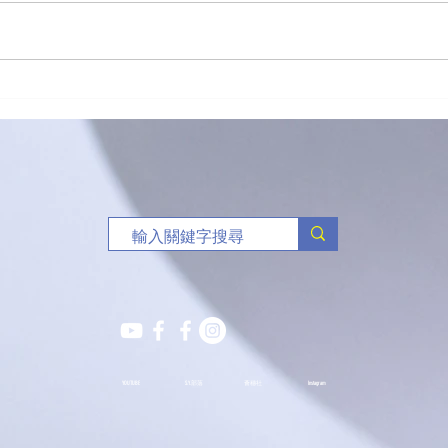
「有球必應」負責任博彩足球
🥏
比賽花絮
班熱
YOUTUBE
S.Y.部落
薈穗社
Instagram