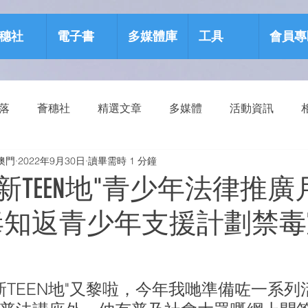
穗社
電子書
多媒體庫
工具
會員專
部落
薈穗社
精選文章
多媒體
活動資訊
澳門
2022年9月30日
讀畢需時 1 分鐘
源包
健康生活
普法新TEEN地"青少年法律推
毒知返青少年支援計劃禁
法新TEEN地"又黎啦，今年我哋準備咗一系