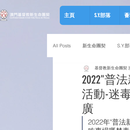
主頁
S.Y.部落
薈
All Posts
新生命團契
S.Y.
基督教新生命團契 
相關資訊
預防物質濫用資
2022"
活動-迷
廣
2022年"普