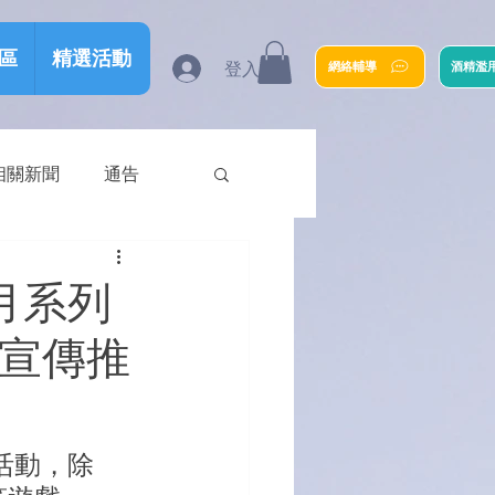
區
精選活動
登入
網絡輔導
酒精濫
相關新聞
通告
廣月系列
毒宣傳推
列活動，除