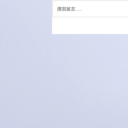
撰寫留言......
萌愛家庭大手牽小手，玩轉遊
樂園！