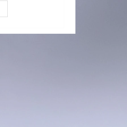
 再「接」再厲！躲避盤訓練
烈招生中！ 🥏