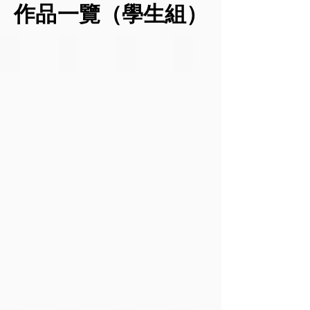
作品一覽（學生組）
作品一覽（學生組）
1對毒品say no
2毒品是罪惡的 但生命是美好的
3生死線
4LIVE. LIFE. ANEW.
作
作
作
作
品
品
品
品
介
介
介
介
紹
紹
紹
紹
（200
（200
（200
（200
字
字
字
字
內）:
內）:
內）:
內）:
圖
毒
吸
GREY
中
品
毒
HAND(LOST
學
是
後
AND
生
邪
生
HOPELESS),
的
惡
與
HANDCUFF
形
的，
死
／
象，
但
只
DRUGS(CRAVING
代
生
有
FOR
表
活
一
HOPE),
了
是
線
RED
澳
美
之
SPLATTERS
門
好
差,
X(DANGER