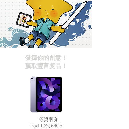
發揮你的創意！
​贏取豐富獎品！
一等獎兩份
iPad 10代 64GB