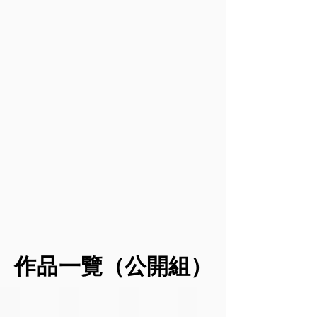
它
在
一，
木
引
品
面
（200
（200
（200
（200
的
腳
對
偶
起
对
以
字
字
字
字
五
下
個
一
觀
个
冷
內）:
內）:
內）:
內）:
臟
的
人、
般，
眾
人
色
首
毒
毒
這
六
場
家
行
的
的
調
先
品，
品
幅
腑
景。
庭
尸
注
束
為
左
毒
對
作
都
藉
和
走
意，
缚
主，
上
品
於
品
受
由
整
肉，
讓
和
象
方
的
人
核
到
對
個
只
他
控
徵
的
危
類
心
很
比
社
会
們
制，
著
腦
害
的
表
大
色
會
盲
感
以
毒
代
可
危
達
的
彩，
帶
目
受
及
癮
表
用
害
意
壓
表
來
的
到
毒
帶
着
毁
是
思，
力。
達
了
吸
毒
瘾
來
當
灭
十
即
而
了
巨
食
品
对
的
人
自
分
使
刀
勇
大
毒
所
生
絕
們
己，
嚴
染
就
氣
的
品，
帶
活
望
吸
祸
重
上
等
與
禍
但
來
的
和
毒
及
的，
了
山
抵
害。
即
的
消
孤
所
家
希
毒
同
抗
吸
便
死
极
獨
作品一覽（公開組）
作品一覽（公開組）
產
庭，
望
癮，
於
的
毒
如
亡
影
感。
生
危
可
也
吸
力
者
此，
和
响。
透
的
害
以
能
毒
量。
往
戒
毀
而
過
1Stop
2幽靜幻間
3Abyss
4幻
幻
社
透
被
者
兩
往
毒
滅。
裡
筆