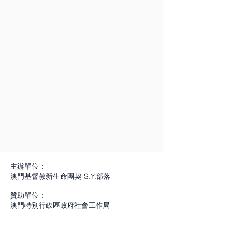
男
它
久
很
象，
毀
與
我
毒
內）:
內）:
內）:
內）:
處
繽
病
和
喻
對
的
好
效
毒
想
們
品
《向
藥
毒
毒
死
紛
變、
色
意
人
將
血
果
品，
帶
不
問
毒
瓶
品
品
神
的
臉
彩
著
的
來，
在
随
大
給
能
題
品
外
無
往
鐮
畫
上
迷
我
禍
那
畫
之
的
觀
忽
的
say
的
論
往
刀
作，
出
幻
們
害，
些
中
减
吉
眾
視
現
no》
世
對
伴
之
每
現
的
的
使
代
描
弱，
祥
的
它。
實
這
界
個
隨
下，
一
毒
背
社
人
表
述
此
物
訊
只
性
件
充
人
着
隨
種
瘡、
景。
會
成
着
吸
时
以
息。
有
和
作
滿
還
上
時
色
似
主
中
為
黑
毒
只
重
通
威
品
希
是
癮
會
彩
人
角
被
了
暗
是
有
擊
過
脅。
我
望
社
行
被
都
非
的
毒
毒
的，
一
不
毒
全
「毒」
選
和
會
為，
奪
代
人；
項
品
品
將
件
断
癮
面
字
擇
美
都
使
去
表
有
圈、
影
的
會
很
提
为
的
在
了
好,
造
吸
性
著
些
臂
響
傀
來
可
高
主
努
海
以
但
成
毒
命。
不
人
環、
青
儡，
找
怕
该
力，
報
輕
若
極
者
本
同
甚
腿
年
走
上
的
物
我
的
鬆
是
大
及
作
的
至
環
和
向
那
主辦單位：
東
质
們
中
的
不
的
其
品
情
因
都
下
死
個
澳門基督教新生命團契-S.Y.部落
西，
的
才
央，
漫
小
傷
家
以
感
為
象
一
亡
「你」。
請
剂
能
用
畫
心
害。
人
死
和
共
徵
代,
的
「你」
贊助單位：
大
量，
夠
鮮
形
跌
長
承
神
互
用
著
需
深
又
澳門特別行政區政府社會工作局
家
才
減
紅
式
進
期
受
比
動。
針
他
要
淵。
怎
珍
能
少
的
來
藥
使
著
喻
然
筒
被
得
麼
活動目的：
惜
保
毒
顏